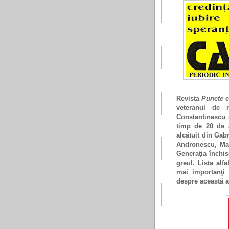
Revista
Puncte c
veteranul de r
Constantinescu
ş
timp de 20 de a
alcătuit din Ga
Andronescu, Mar
Generaţia închis
greul. Lista alfa
mai importanţi 
despre această 