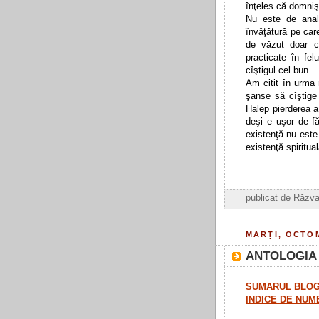
înţeles că domniş
Nu este de anal
învăţătură pe car
de văzut doar că
practicate în fel
cîştigul cel bun.
Am citit în urma 
şanse să cîştige 
Halep pierderea a
deşi e uşor de f
existenţă nu este
existenţă spiritual
publicat de Răz
MARȚI, OCTOM
ANTOLOGIA 
SUMARUL BLOG
INDICE DE NUM