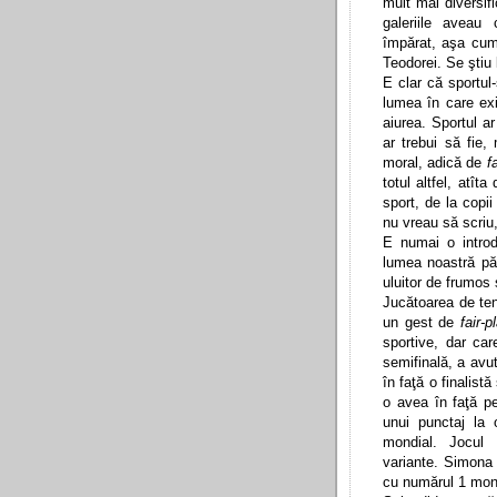
mult mai diversifi
galeriile aveau 
împărat, aşa cum a
Teodorei. Se ştiu 
E clar că sportul
lumea în care exi
aiurea. Sportul ar
ar trebui să fie,
moral, adică de
f
totul altfel, atî
sport, de la copii
nu vreau să scriu,
E numai o introd
lumea noastră păs
uluitor de frumos 
Jucătoarea de ten
un gest de
fair-p
sportive, dar ca
semifinală, a avu
în faţă o finalistă
o avea în faţă p
unui punctaj la
mondial. Jocul 
variante. Simona 
cu numărul 1 mondi