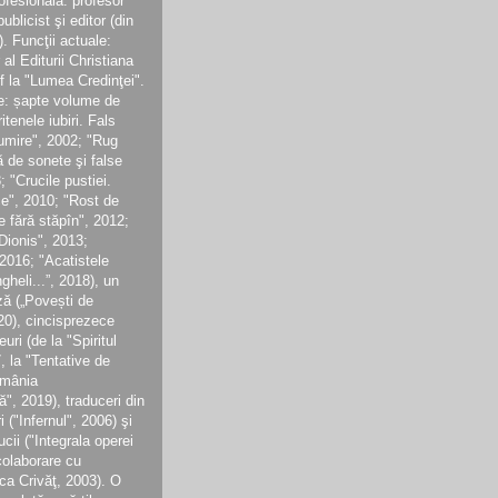
ofesională: profesor
ublicist şi editor (din
. Funcţii actuale:
r al Editurii Christiana
ef la "Lumea Credinţei".
te: șapte volume de
itenele iubiri. Fals
lumire", 2002; "Rug
ă de sonete şi false
 "Crucile pustiei.
e", 2010; "Rost de
e fără stăpîn", 2012;
Dionis", 2013;
 2016; "Acatistele
ngheli...”, 2018), un
ă („Povești de
020), cincisprezece
ri (de la "Spiritul
, la "Tentative de
omânia
", 2019), traduceri din
i ("Infernul", 2006) şi
ucii ("Integrala operei
colaborare cu
ca Crivăţ, 2003). O