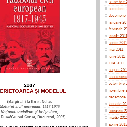
octombrie 
noiembrie 
decembrie
ianuarie 20
februarie 2
martie 201
aprilie 2011
mai 2011
iunie 2011
iulie 2011
august 201
septembrie
octombrie 
2007
ERIETOAREA ŞI MODELUL
noiembrie 
decembrie 
(Marginalii la Ernst Nolte,
ianuarie 2
Războiul civil european: 1917-1945.
februarie 2
Naţional-socialism şi bolşevism
,
 Runa/Grupul Corint, Bucureşti, 2005)
martie 201
aprilie 201