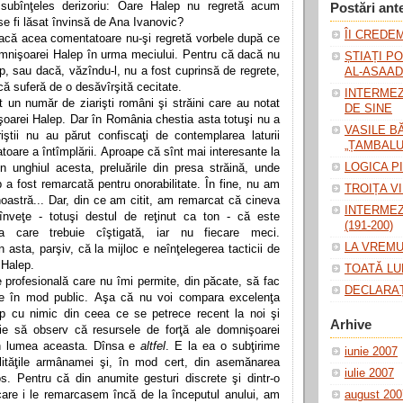
 subînţeles derizoriu: Oare Halep nu regretă acum
Postări ant
se fi lăsat învinsă de Ana Ivanovic?
ÎI CREDEM
dacă acea comentatoare nu-şi regretă vorbele după ce
omnişoarei Halep în urma meciului. Pentru că dacă nu
ȘTIAȚI P
p, sau dacă, văzîndu-l, nu a fost cuprinsă de regrete,
AL-ASAAD
ă suferă de o desăvîrşită cecitate.
INTERMEZ
t un număr de ziarişti români şi străini care au notat
DE SINE
şoarei Halep. Dar în România chestia asta totuşi nu a
VASILE 
riştii nu au părut confiscaţi de contemplarea laturii
„ȚAMBALU
toare a întîmplării. Aproape că sînt mai interesante la
LOGICA P
n unghiul acesta, preluările din presa străină, unde
a fost remarcată pentru onorabilitate. În fine, nu am
TROIȚA V
 noastră... Dar, din ce am citit, am remarcat că cineva
INTERMEZ
nveţe - totuşi destul de reţinut ca ton - că este
(191-200)
a care trebuie cîştigată, iar nu fiecare meci.
LA VREMU
n asta, parşiv, că la mijloc e neînţelegerea tacticii de
 Halep.
TOATĂ LU
profesională care nu îmi permite, din păcate, să fac
DECLARAȚ
ice în mod public.
Aşa că nu voi compara excelenţa
p cu nimic din ceea ce se petrece recent la noi şi
Arhive
uie să observ că resursele de forţă ale domnişoarei
in lumea aceasta.
Dînsa e
altfel
.
E la ea o subţirime
iunie 2007
lităţile armânamei şi, în mod cert, din asemănarea
iulie 2007
tos. Pentru că din anumite gesturi discrete şi dintr-o
care i le remarcasem încă de la începutul anului, am
august 200