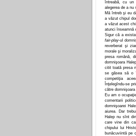
întreabă, cu un
alegerea de a nu 
Mă întreb şi eu 
a văzut chipul d
a văzut acest chi
atunci înseamnă c
Sigur că a exista
fair-play
-ul domni
reverberat şi zia
morale şi moraliza
presa română, di
domnişoara Halep 
citit toată presa
se găsea să o î
competiţia acee
Înţelegîndu-se pri
către domnişoara
Eu am o ocupaţie 
comentarii polit
domnişoarei Hale
aiurea. Dar treb
Halep nu sînt d
care vine din ca
chipului lui Hris
bunăcuviintă pe 