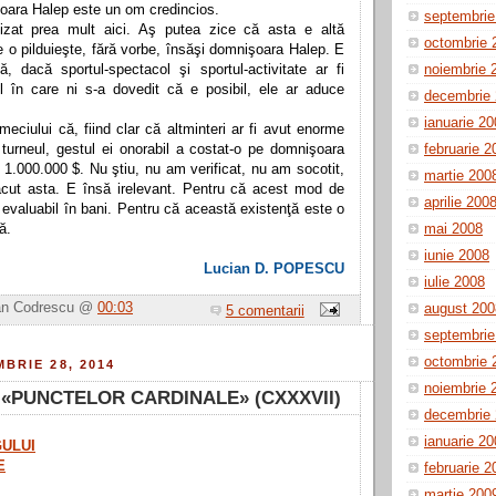
oara Halep este un om credincios.
septembrie
izat prea mult aici. Aş putea zice că asta e altă
octombrie 
e o pilduieşte, fără vorbe, însăşi domnişoara Halep. E
, dacă sportul-spectacol şi sportul-activitate ar fi
noiembrie 
ul în care ni s-a dovedit că e posibil, ele ar aduce
decembrie
ianuarie 2
meciului că, fiind clar că altminteri ar fi avut enorme
turneul, gestul ei onorabil a costat-o pe domnişoara
februarie 2
 1.000.000 $. Nu ştiu, nu am verificat, nu am socotit,
martie 200
ăcut asta. E însă irelevant.
Pentru că acest mod de
aprilie 200
 evaluabil în bani.
Pentru că această existenţă este o
ă.
mai 2008
iunie 2008
Lucian D. POPESCU
iulie 2008
van Codrescu @
00:03
august 200
5 comentarii
septembrie
octombrie 
BRIE 28, 2014
noiembrie 
«PUNCTELOR CARDINALE» (CXXXVII)
decembrie
ianuarie 2
ULUI
E
februarie 2
martie 200