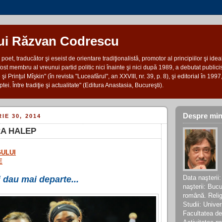
lui Răzvan Codrescu
et, traducător şi eseist de orientare tradiţionalistă, promotor al principiilor şi ideal
 fost membru al vreunui partid politic nici înainte şi nici după 1989, a debutat publici
i Prinţul Mîşkin" (în revista "Luceafărul", an XXVIII, nr. 39, p. 8), şi editorial în 199
ptei. Între tradiţie şi actualitate" (Editura Anastasia, Bucureşti).
Despre mi
IE 30, 2014
A HALEP
ULUI
E
Data naşterii
 dau mai departe...
naşterii: Bucu
română. Relig
Studii: Univer
Facultatea de 