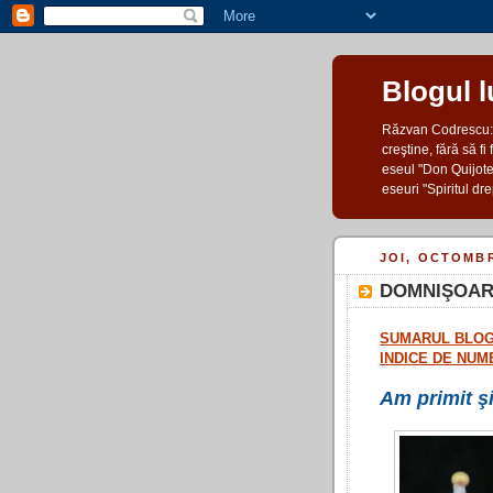
Blogul 
Răzvan Codrescu: po
creştine, fără să fi
eseul "Don Quijote ş
eseuri "Spiritul dre
JOI, OCTOMBR
DOMNIŞOAR
SUMARUL BLOG
INDICE DE NUM
Am primit şi