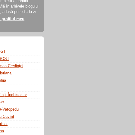
ompletă a cărţilor
flă în arhivele blogului
 adusă periodic la zi.
i profilul meu
OST
 ROST
mea Credinţei
istiana
phia
nţii Închisorilor
ews
a-Vatopedu
u Cuvînt
rtual
ina