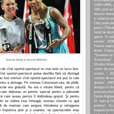
Activitatea pr
(1983-1999), p
1991 pînă azi)
director litera
și redactor-ş
Cărţi publica
poezii ("Răsăr
tratat de dez
aprins. O sut
sonete", 2008;
Poeme neptic
doină. Cîntec
"Sonetele lui 
”Erosstihuri”,
Simona Halep şi Serena Williams
Sfinților Arha
p de cînd sportul-spectacol nu mai este un lucru bun.
volum de proz
înd sportul-spectacol putea desfăta fără să distragă
ocazie...”, 2
 au fost vremuri cînd sportul-spectacol era pus la cale
volume de eseu
ntru a distrage. Pe vremea Colosseum-ului, de pildă,
dreptei", 1997
acole era gratuită. Nu era o intrare liberă, pentru că
dreapta în R
 care deţineau un permis special pentru a pătrunde
postcomunistă
nii care aveau permis îl dobîndeau gratuit. Şi pentru
Dante Alighier
olo se stătea ziua întreagă, existau closete cu apă
Sf. Ioan al Cr
ă de marinari care asigura întinderea şi retragerea
poetice" - în 
 împotriva ploii şi a soarelui, iar spectacolele erau
hispanista An