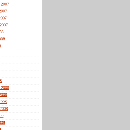
 2007
2007
2007
 2007
008
008
8
8
8
 2008
2008
2008
 2008
009
009
9