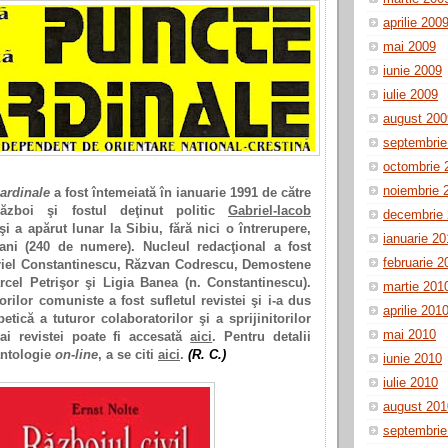
aprilie 200
mai 2009
iunie 2009
iulie 2009
august 200
septembrie
octombrie 
noiembrie 
ardinale
a fost întemeiată în ianuarie 1991 de către
ăzboi şi fostul deţinut politic
Gabriel-Iacob
decembrie
i a apărut lunar la Sibiu, fără nici o întrerupere,
ianuarie 2
ni (240 de numere). Nucleul redacţional a fost
februarie 2
briel Constantinescu, Răzvan Codrescu, Demostene
cel Petrişor şi Ligia Banea (n. Constantinescu).
martie 201
orilor comuniste a fost sufletul revistei şi i-a dus
aprilie 201
betică a tuturor colaboratorilor şi a sprijinitorilor
mai 2010
ai revistei poate fi accesată
aici
. Pentru detalii
antologie
on-line
, a se citi
aici
.
(R. C.)
iunie 2010
iulie 2010
august 201
septembrie