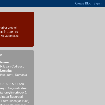
urilor dreptei
stic în 1985, cu
7, cu volumul de
ne
Nume:
Răzvan Codrescu
Locația:
Bucuresti, Romania
: 07.05.1959. Locul
reşti. Naţionalitatea:
ia: creştin-ortodoxă.
sitatea Bucureşti,
Litere (licenţiat 1983).