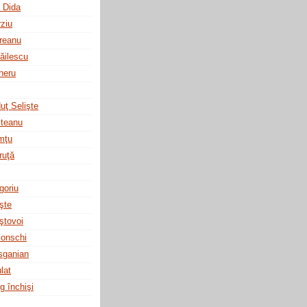
a Dida
rziu
reanu
ăilescu
heru
uţ Selişte
şteanu
mţu
ruţă
goriu
şte
ştovoi
onschi
sganian
lat
rg închişi