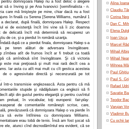
 pentru domnişoara Halep nu a fost deloc o alegere
Alina Ioan
t să o înving şi pe Ana Ivanovici [semifinalista - n.
Claudiu Tâ
ia care mă linişteşte pe mine, chiar dacă nu a fost
juns în finală cu Serena [Serena Williams, numărul 1
Corina Neg
, a declarat, după finală, domnişoara Halep. Respect
Dan C. Mih
ul ei de existenţă încît îmi vine să îi zic doamna
Elena Dulg
ît de delicată încît mă determină să recuperez un
ştiu de ce, şi-a pierdut în română uzanţa.
Ioan Usca
. Îndată după ce a pierdut finala, domnişoara Halep s-a
Marcel Răd
ată pe teren alături de adversara învingătoare.
Mihail Albi
 zîmbea atît de frumos încît ar fi trebuit ca toată
pă că amîndouă sînt învingătoare. Şi că victoria
Mihail Nea
p este mai preţioasă şi mult mai rară decît cea a
Mihnea Mă
ams. Iar asta cu atît mai mult cu cît gestica acesteia
Paul Ghiţiu
 de o agresivitate directă şi necenzurată pe tot
.
Paul S. Gri
l într-o transmisie englezească. Asta pentru că mă
Rafael Udri
comentariile stupide şi nădăjduiam ca englezii să fi
Savatie Ba
ecît alţii din gustul pentru eleganţă şi pentru cuvîntul
am preluat, în vocabular, toţi europenii:
fair-play
.
Teodor Bac
asperat de comentariile româneşti scrise, care,
Varujan Vo
nală, prevăzuseră că domnişoara Halep o va pierde în
Vladimir Bu
ca să evite întîlnirea cu domnişoara Williams.
mentatoare erau tobă de tenis. Însă am fost şocat să
Cu ochii la
re ele, atunci cînd deznodămîntul era evident, că se