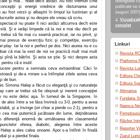
cate şi mai... reale decît astăzi. Au fost vremuri cînd
bibliografie c
concepţii şi energii vrednice de răsturnarea unui
publicate se a
u fost verzii şi albaştrii în timpul lui Iustinian şi al
(august 2007),
lucrurile astea şi nu despre ele vreau să scriu.
Vizualizaț
-spectacol nu poate fi nici astăzi altcumva decît este
complet
stă. Şi e iarăşi limpede că la noi e mai rău decît pe
 trebui să fie mai cu seamă practicat, iar nu privit, şi
 mai presus de exerciţiu fizic şi competiţie, exerciţiu
Linkuri
air-play
. Iar la noi e perfect pe dos. Nici aiurea nu e cu
ta doar că mai la vest de noi se practică mult mai mult
Revista R
 şi pînă la bătrîni. Şi asta se ştie. Şi nici despre asta
Platforma
 pentru că e inutil.
ucere pentru a semnala ceva extraordinar. Căci în
Revista Lu
toasă şi de-a mirare s-a întîmplat zilele astea ceva
Editura Chr
şi de bun.
Editura So
is Simona Halep a făcut cu eleganţă şi cu naturaleţe
lay
care ar trebui să fie obişnuit şi inerent concepţiei
Altmarius
re nu este deloc aşa. În turneul de la Singapore, în
Fundaţia Sfi
t de ales între a se lăsa învinsă cu 3-0, pentru a avea
Napoca N
 slabă, şi a învinge (ori chiar a pierde cu 2-1), pentru a
e cea mai puternică jucătoare din lume, deţinătoarea
Pemptousi
 o diferenţă enormă de următoarea din clasamentul
Război într
punctelor oferea, diabolic, alegerea între aceste
Reporter Vi
Halep a ales calea onoarei. Apoi s-a întîlnit în finală
al şi a pierdut finala.
Ziarul Lum