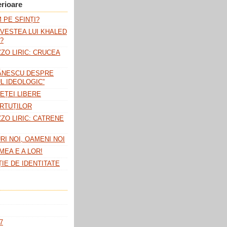
erioare
 PE SFINȚI?
OVESTEA LUI KHALED
?
ZO LIRIC: CRUCEA
BĂNESCU DESPRE
L IDEOLOGIC”
IEȚEI LIBERE
IRTUȚILOR
ZO LIRIC: CATRENE
RI NOI, OAMENI NOI
MEA E A LOR!
IE DE IDENTITATE
7