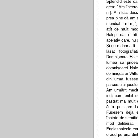
Splendid este că
grea: "Am încerca
n.].
Am luat deciz
prea bine că am a
mondial - n. n.]
"
atît de mult mod
Halep, dar e at
apelativ care, nu 
Şi nu e doar atît
lăsat fotografi
Domnişoara Halep
lumea să pricea
domnişoarei Hale
domnişoarei Willi
din urma fusese
parcursului jocului
Am urmărit meciu
indispun teribil 
păstrat mai mult d
ăsta pe care l-
Fusesem deja ex
înainte de semifi
mod deliberat, 
Englezoaicele co
o aud pe una dint